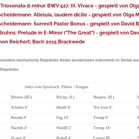
: Triosonata d-minor BWV 527, III. Vivace - gespielt von Ol
Scheidemann: Alleluia, laudem dicite - gespielt von Olga 
Scheidemann: Surrexit Pastor Bonus - gespielt von David 
Bruhns: Prelude in E-Minor ("The Great") - gespielt von Da
imon Reichert: Bach 2015 Brackwede
besondere mechanische Registratur dieses wunderbaren Instruments im Dedail aus
Registratur
links vom Spieltisch: Flöten / Zungen
Brustw. (III.)
Rückp. (I.)
Hauptw. (II.)
Schalm 4‘
Hautb 8‘
Vox hum 8‘
Krumh 8‘
Fag 16‘
Tromp 8‘
Nachth 4‘
Waldfl 2‘
Tromp 16‘
S
Fl trav 4‘
Rohrfl 4‘
Cornet III
2