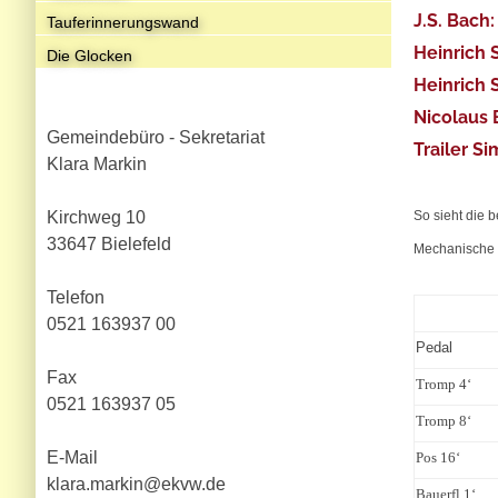
J.S. Bach
Tauferinnerungswand
Heinrich 
Die Glocken
Heinrich 
Nicolaus 
Gemeindebüro - Sekretariat
Trailer S
Klara Markin
Kirchweg 10
So sieht die 
33647 Bielefeld
Mechanische 
Telefon
0521 163937 00
Pedal
Fax
Tromp 4‘
0521 163937 05
Tromp 8‘
E-Mail
Pos 16‘
klara.markin@ekvw.de
Bauerfl 1‘