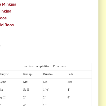
ga Minkina
Minkina
Boos
vid Boos
:
rechts vom Spieltisch: Principale
.
.
Hauptw.
Rückp
Brustw
Pedal
Cymb
Mx
Mx
Mx
Mx
Sq II
1 ½‘
4‘
q III
2‘
2‘
8‘
‘
4‘
16‘