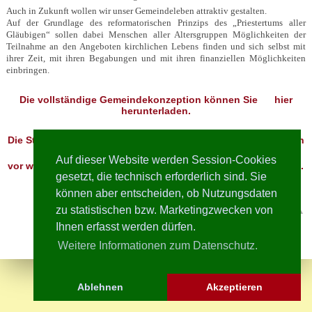
Auch in Zukunft wollen wir unser Gemeindeleben attraktiv gestalten.
Auf der Grundlage des reformatorischen Prinzips des „Priestertums aller
Gläubigen“ sollen dabei Menschen aller Altersgruppen Möglichkeiten der
Teilnahme an den Angeboten kirchlichen Lebens finden und sich selbst mit
ihrer Zeit, mit ihren Begabungen und mit ihren finanziellen Möglichkeiten
einbringen.
Die vollständige Gemeindekonzeption können Sie
hier
herunterladen.
Die Studie der EKD
"Kirche im Umbruch - Projektion 2060"
von
2019 zeigt deutlich und gut verständlich,
Auf dieser Website werden Session-Cookies
vor welchen Herausforderungen auch unsere Gemeinde steht.
gesetzt, die technisch erforderlich sind. Sie
Sie kann
hier
heruntergeladen werden.
können aber entscheiden, ob Nutzungsdaten
Besucher heute: 2 / 16649
zu statistischen bzw. Marketingzwecken von
Ihnen erfasst werden dürfen.
Weitere Informationen zum Datenschutz.
Ablehnen
Akzeptieren