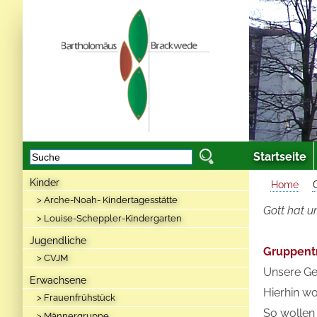
Startseite
Kinder
Home
> Arche-Noah- Kindertagesstätte
Gott hat u
> Louise-Scheppler-Kindergarten
Jugendliche
Gruppent
> CVJM
Unsere Ge
Erwachsene
Hierhin wo
> Frauenfrühstück
So wollen 
> Männergruppe