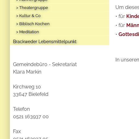
Um dieses 
> Theatergruppe
> Kultur & Co
• für
Kind
> Biblisch Kochen
• für
Männ
> Meditation
•
Gottesd
Brackweder Lebensmittelpunkt
In unserem
Gemeindebüro - Sekretariat
Klara Markin
Kirchweg 10
33647 Bielefeld
Telefon
0521 163937 00
Fax
0521 163937 05