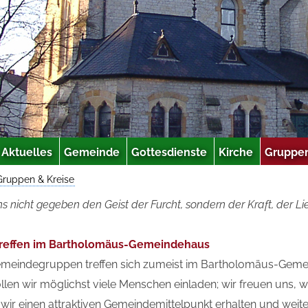
Aktuelles
Gemeinde
Gottesdienste
Kirche
Gruppen
Gruppen & Kreise
ns nicht gegeben den Geist der Furcht, sondern der Kraft, der L
reffen im Bartholomäus-Gemeindehaus
meindegruppen treffen sich zumeist im Bartholomäus-Gem
llen wir möglichst viele Menschen einladen; wir freuen uns, 
wir einen attraktiven Gemeindemittelpunkt erhalten und weite