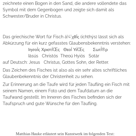
zeichnete einen Bogen in den Sand, die andere vollendete das
Symbol mit dem Gegenbogen und zeigte sich damit als
Schwester/Bruder in Christus.
Das griechische Wort für Fisch á¼°χθÏς (ichthýs) lässt sich als
Abkürzung für ein kurz gefasstes Glaubensbekenntnis verstehen:
ΙησοÏς ΧριστÏŒς ΘεοÏ ΥιÏŒς ΣωτÎ®ρ
Iäsús Christós Theoú Hyiós Sotär
auf Deutsch: Jesus Christus, Gottes Sohn, der Retter.
Das Zeichen des Fisches ist also als ein sehr altes schriftliches
Glaubenbekenntnis der Christenheit zu sehen.
Zur Erinnerung an die Taufe wird für jeden Täufling ein Fisch mit
seinem Namen, einem Foto und dem Taufdatum an die
Taufwand gestellt. Im Inneren des Fisches befinden sich der
Taufspruch und gute Wünsche für den Täufling.
Matthias Hauke erläutert sein Kunstwerk im folgenden Text: