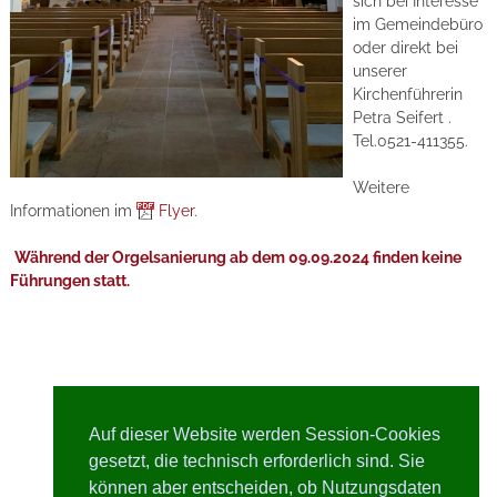
sich bei Interesse
im Gemeindebüro
oder direkt bei
unserer
Kirchenführerin
Petra Seifert .
Tel.0521-411355.
Weitere
Informationen im
Flyer
.
Während der Orgelsanierung ab dem 09.09.2024 finden keine
Führungen statt.
Auf dieser Website werden Session-Cookies
gesetzt, die technisch erforderlich sind. Sie
können aber entscheiden, ob Nutzungsdaten