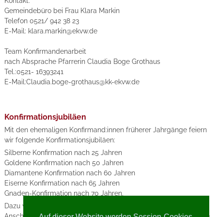
Kontakt:
Gemeindebüro bei Frau Klara Markin
Telefon 0521/ 942 38 23
E-Mail: klara.markin@ekvw.de
Team Konfirmandenarbeit
nach Absprache Pfarrerin Claudia Boge Grothaus
Tel.:0521- 16393241
E-Mail:Claudia.boge-grothaus@kk-ekvw.de
Konfirmationsjubiläen
Mit den ehemaligen Konfirmand:innen früherer Jahrgänge feiern
wir folgende Konfirmationsjubiläen:
Silberne Konfirmation nach 25 Jahren
Goldene Konfirmation nach 50 Jahren
Diamantene Konfirmation nach 60 Jahren
Eiserne Konfirmation nach 65 Jahren
Gnaden-Konfirmation nach 70 Jahren.
Dazu werden alle Ehemaligen eingeladen, deren jetzige
Anschriften uns bekannt sind. Gern können auch in die Gemeinde
Auf dieser Website werden Session-Cookies